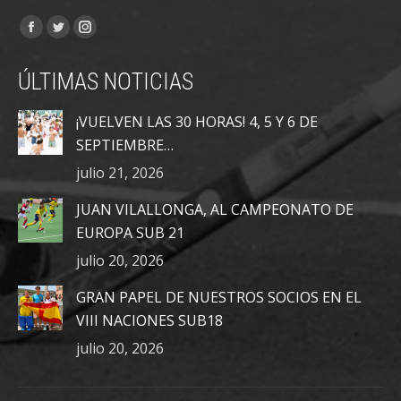
Encuéntranos en:
Facebook
Twitter
Instagram
page
page
page
ÚLTIMAS NOTICIAS
opens
opens
opens
in
in
in
¡VUELVEN LAS 30 HORAS! 4, 5 Y 6 DE
new
new
new
SEPTIEMBRE…
window
window
window
julio 21, 2026
JUAN VILALLONGA, AL CAMPEONATO DE
EUROPA SUB 21
julio 20, 2026
GRAN PAPEL DE NUESTROS SOCIOS EN EL
VIII NACIONES SUB18
julio 20, 2026