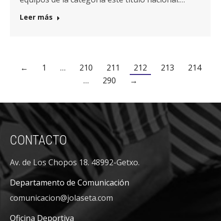
Leer más
←
1
…
210
211
212
213
214
…
290
→
CONTACTO
Av. de Los Chopos 18. 48992-Getxo.
Departamento de Comunicación
comunicacion@jolaseta.com
Oficina Deportiva