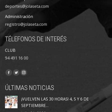
deportes@jolaseta.com
Administración
registro@jolaseta.com
TÉLEFONOS DE INTERÉS
CLUB
94 491 16 00
Encuéntranos en:
Facebook
Twitter
Instagram
page
page
page
ÚLTIMAS NOTICIAS
opens
opens
opens
in
in
in
¡VUELVEN LAS 30 HORAS! 4, 5 Y 6 DE
new
new
new
SEPTIEMBRE…
window
window
window