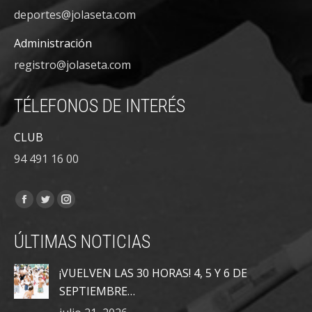
deportes@jolaseta.com
Administración
registro@jolaseta.com
TÉLEFONOS DE INTERÉS
CLUB
94 491 16 00
Encuéntranos en:
Facebook
Twitter
Instagram
page
page
page
ÚLTIMAS NOTICIAS
opens
opens
opens
in
in
in
¡VUELVEN LAS 30 HORAS! 4, 5 Y 6 DE
new
new
new
SEPTIEMBRE…
window
window
window