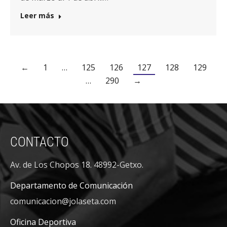
Leer más
←
1
…
125
126
127
128
129
…
290
→
CONTACTO
Av. de Los Chopos 18. 48992-Getxo.
Departamento de Comunicación
comunicacion@jolaseta.com
Oficina Deportiva