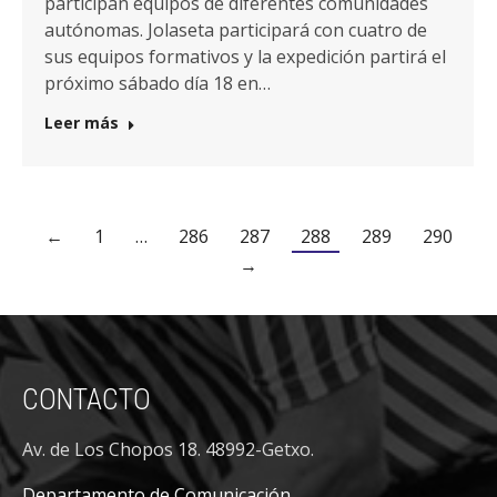
participan equipos de diferentes comunidades
autónomas. Jolaseta participará con cuatro de
sus equipos formativos y la expedición partirá el
próximo sábado día 18 en…
Leer más
←
1
…
286
287
288
289
290
→
CONTACTO
Av. de Los Chopos 18. 48992-Getxo.
Departamento de Comunicación