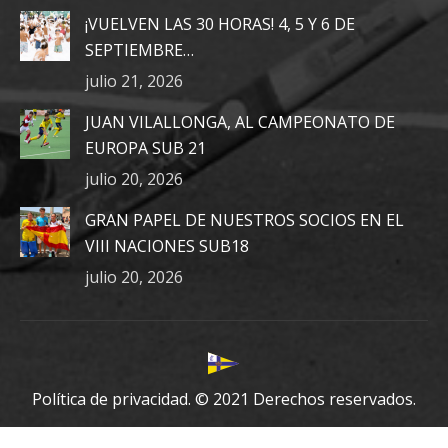
in
in
in
¡VUELVEN LAS 30 HORAS! 4, 5 Y 6 DE
new
new
new
SEPTIEMBRE…
window
window
window
julio 21, 2026
JUAN VILALLONGA, AL CAMPEONATO DE
EUROPA SUB 21
julio 20, 2026
GRAN PAPEL DE NUESTROS SOCIOS EN EL
VIII NACIONES SUB18
julio 20, 2026
Política de privacidad.
© 2021 Derechos reservados.