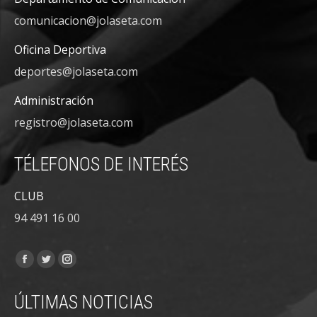
comunicacion@jolaseta.com
Oficina Deportiva
deportes@jolaseta.com
Administración
registro@jolaseta.com
TÉLEFONOS DE INTERÉS
CLUB
94 491 16 00
Encuéntranos en:
Facebook
Twitter
Instagram
page
page
page
ÚLTIMAS NOTICIAS
opens
opens
opens