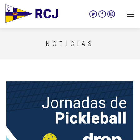
Twitter
Facebook
Instagram
page
page
page
opens
opens
opens
in
in
in
NOTICIAS
new
new
new
window
window
window