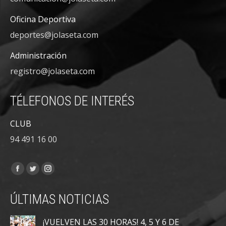
Oficina Deportiva
deportes@jolaseta.com
Administración
registro@jolaseta.com
TÉLEFONOS DE INTERÉS
CLUB
94 491 16 00
Encuéntranos en:
Facebook
Twitter
Instagram
page
page
page
ÚLTIMAS NOTICIAS
opens
opens
opens
in
in
in
¡VUELVEN LAS 30 HORAS! 4, 5 Y 6 DE