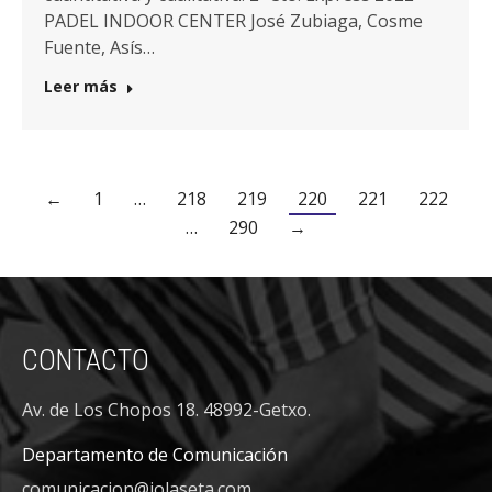
PADEL INDOOR CENTER José Zubiaga, Cosme
Fuente, Asís…
Leer más
←
1
…
218
219
220
221
222
…
290
→
CONTACTO
Av. de Los Chopos 18. 48992-Getxo.
Departamento de Comunicación
comunicacion@jolaseta.com