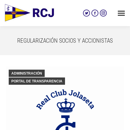
Twitter
Facebook
Instagram
page
page
page
opens
opens
opens
in
in
in
REGULARIZACIÓN SOCIOS Y ACCIONISTAS
new
new
new
window
window
window
ADMINISTRACIÓN
PORTAL DE TRANSPARENCIA