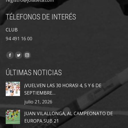
TÉLEFONOS DE INTERÉS
CLUB
94 491 16 00
Encuéntranos en:
Facebook
Twitter
Instagram
page
page
page
ÚLTIMAS NOTICIAS
opens
opens
opens
in
in
in
¡VUELVEN LAS 30 HORAS! 4, 5 Y 6 DE
new
new
new
SEPTIEMBRE…
window
window
window
julio 21, 2026
JUAN VILALLONGA, AL CAMPEONATO DE
EUROPA SUB 21