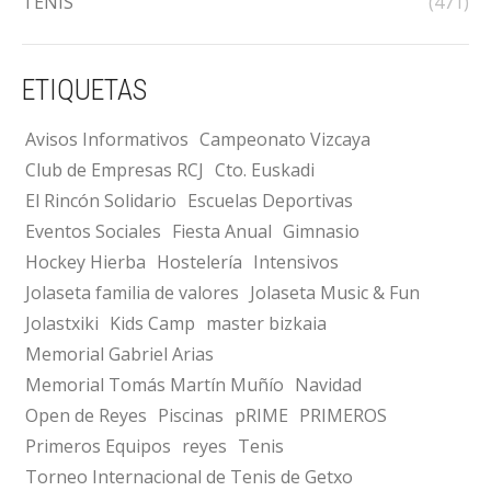
TENIS
(471)
ETIQUETAS
Avisos Informativos
Campeonato Vizcaya
Club de Empresas RCJ
Cto. Euskadi
El Rincón Solidario
Escuelas Deportivas
Eventos Sociales
Fiesta Anual
Gimnasio
Hockey Hierba
Hostelería
Intensivos
Jolaseta familia de valores
Jolaseta Music & Fun
Jolastxiki
Kids Camp
master bizkaia
Memorial Gabriel Arias
Memorial Tomás Martín Muñío
Navidad
Open de Reyes
Piscinas
pRIME
PRIMEROS
Primeros Equipos
reyes
Tenis
Torneo Internacional de Tenis de Getxo