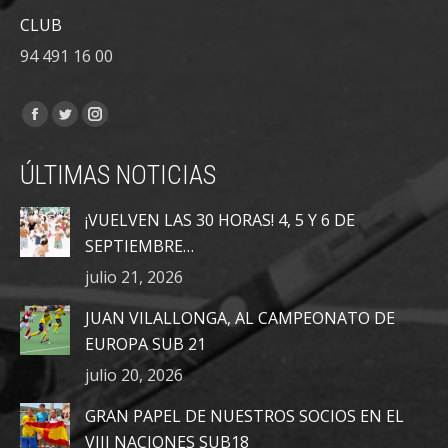
CLUB
94 491 16 00
Encuéntranos en:
Facebook
Twitter
Instagram
page
page
page
ÚLTIMAS NOTICIAS
opens
opens
opens
in
in
in
¡VUELVEN LAS 30 HORAS! 4, 5 Y 6 DE
new
new
new
SEPTIEMBRE…
window
window
window
julio 21, 2026
JUAN VILALLONGA, AL CAMPEONATO DE
EUROPA SUB 21
julio 20, 2026
GRAN PAPEL DE NUESTROS SOCIOS EN EL
VIII NACIONES SUB18