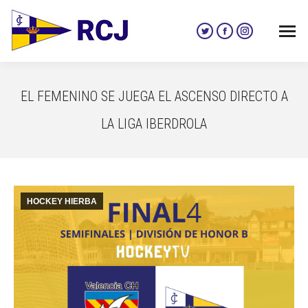
Twitter
Facebook
Instagram
page
page
page
opens
opens
opens
in
in
in
EL FEMENINO SE JUEGA EL ASCENSO DIRECTO A
new
new
new
window
window
window
LA LIGA IBERDROLA
HOCKEY HIERBA