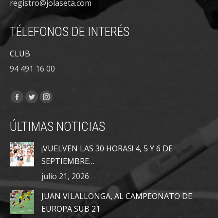
registro@jolaseta.com
TÉLEFONOS DE INTERÉS
CLUB
94 491 16 00
Encuéntranos en:
Facebook
Twitter
Instagram
page
page
page
ÚLTIMAS NOTICIAS
opens
opens
opens
in
in
in
¡VUELVEN LAS 30 HORAS! 4, 5 Y 6 DE
new
new
new
SEPTIEMBRE…
window
window
window
julio 21, 2026
JUAN VILALLONGA, AL CAMPEONATO DE
EUROPA SUB 21