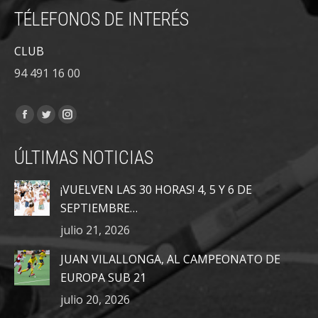
TÉLEFONOS DE INTERÉS
CLUB
94 491 16 00
Encuéntranos en:
Facebook
Twitter
Instagram
page
page
page
ÚLTIMAS NOTICIAS
opens
opens
opens
in
in
in
¡VUELVEN LAS 30 HORAS! 4, 5 Y 6 DE
new
new
new
SEPTIEMBRE…
window
window
window
julio 21, 2026
JUAN VILALLONGA, AL CAMPEONATO DE
EUROPA SUB 21
julio 20, 2026