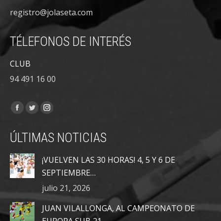
registro@jolaseta.com
TÉLEFONOS DE INTERÉS
CLUB
94 491 16 00
Encuéntranos en:
Facebook
Twitter
Instagram
page
page
page
ÚLTIMAS NOTICIAS
opens
opens
opens
in
in
in
¡VUELVEN LAS 30 HORAS! 4, 5 Y 6 DE
new
new
new
SEPTIEMBRE…
window
window
window
julio 21, 2026
JUAN VILALLONGA, AL CAMPEONATO DE