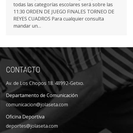
todas las categorías escolares será sobre las
11:30 ORDEN DE JUEGO FINALES TORNEO DE
REYES CUADROS Para cualquier consulta
mandar un…
CONTACTO
Av. de Los Chopos 18. 48992-Getxo.
Departamento de Comunicación
comunicacion@jolaseta.com
Oficina Deportiva
deportes@jolaseta.com