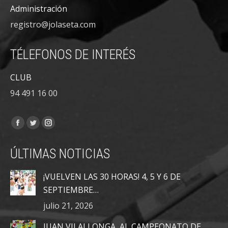
Administración
registro@jolaseta.com
TÉLEFONOS DE INTERÉS
CLUB
94 491 16 00
Encuéntranos en:
Facebook
Twitter
Instagram
page
page
page
ÚLTIMAS NOTICIAS
opens
opens
opens
in
in
in
¡VUELVEN LAS 30 HORAS! 4, 5 Y 6 DE
new
new
new
SEPTIEMBRE…
window
window
window
julio 21, 2026
JUAN VILALLONGA, AL CAMPEONATO DE