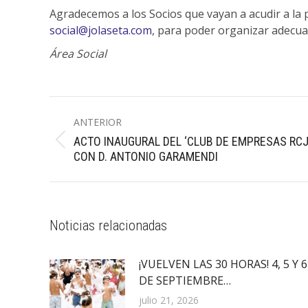
Agradecemos a los Socios que vayan a acudir a la 
social@jolaseta.com
, para poder organizar adecua
Área Social
Navegación
ANTERIOR
entre
ACTO INAUGURAL DEL ‘CLUB DE EMPRESAS RCJ
Publicación
publicaciones
CON D. ANTONIO GARAMENDI
anterior:
Noticias relacionadas
¡VUELVEN LAS 30 HORAS! 4, 5 Y 6
DE SEPTIEMBRE…
julio 21, 2026