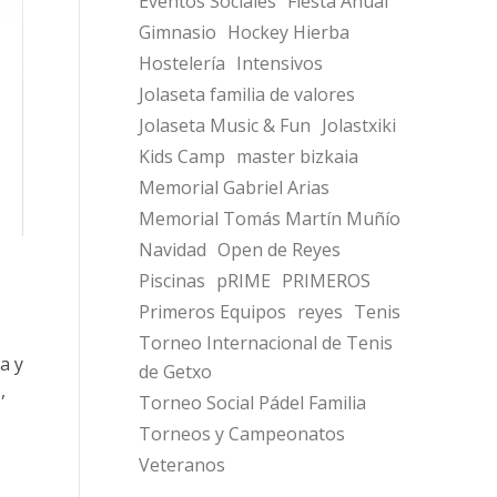
Eventos Sociales
Fiesta Anual
Gimnasio
Hockey Hierba
Hostelería
Intensivos
Jolaseta familia de valores
Jolaseta Music & Fun
Jolastxiki
Kids Camp
master bizkaia
Memorial Gabriel Arias
Memorial Tomás Martín Muñío
Navidad
Open de Reyes
Piscinas
pRIME
PRIMEROS
Primeros Equipos
reyes
Tenis
Torneo Internacional de Tenis
a y
de Getxo
,
Torneo Social Pádel Familia
Torneos y Campeonatos
Veteranos