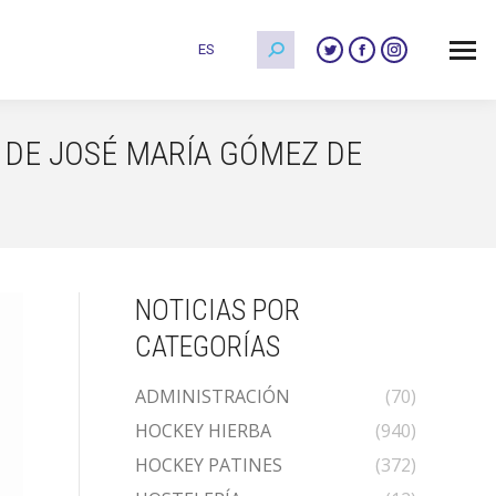
Buscar:
ES
Twitter
Facebook
Instagram
page
page
page
opens
opens
opens
in
in
in
 DE JOSÉ MARÍA GÓMEZ DE
new
new
new
window
window
window
NOTICIAS POR
CATEGORÍAS
ADMINISTRACIÓN
(70)
HOCKEY HIERBA
(940)
HOCKEY PATINES
(372)