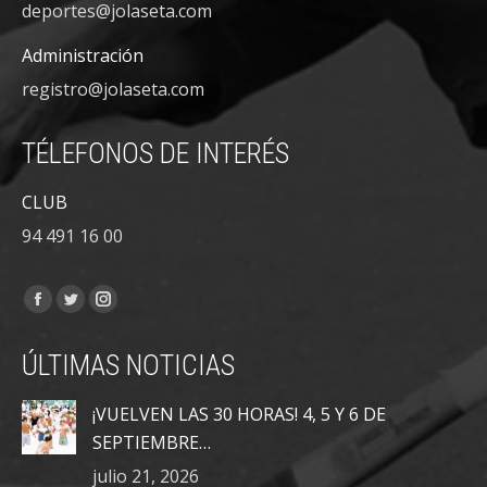
deportes@jolaseta.com
Administración
registro@jolaseta.com
TÉLEFONOS DE INTERÉS
CLUB
94 491 16 00
Encuéntranos en:
Facebook
Twitter
Instagram
page
page
page
ÚLTIMAS NOTICIAS
opens
opens
opens
in
in
in
¡VUELVEN LAS 30 HORAS! 4, 5 Y 6 DE
new
new
new
SEPTIEMBRE…
window
window
window
julio 21, 2026