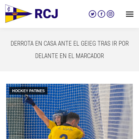
Twitter
Facebook
Instagram
page
page
page
opens
opens
opens
in
in
in
DERROTA EN CASA ANTE EL GEIEG TRAS IR POR
new
new
new
window
window
window
DELANTE EN EL MARCADOR
HOCKEY PATINES