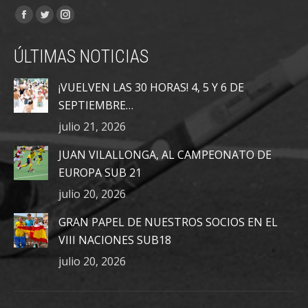
Encuéntranos en:
Facebook
Twitter
Instagram
page
page
page
ÚLTIMAS NOTICIAS
opens
opens
opens
in
in
in
¡VUELVEN LAS 30 HORAS! 4, 5 Y 6 DE
new
new
new
SEPTIEMBRE…
window
window
window
julio 21, 2026
JUAN VILALLONGA, AL CAMPEONATO DE
EUROPA SUB 21
julio 20, 2026
GRAN PAPEL DE NUESTROS SOCIOS EN EL
VIII NACIONES SUB18
julio 20, 2026