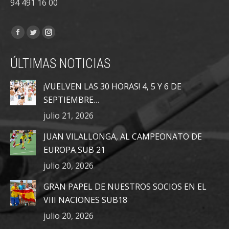
94 491 16 00
Encuéntranos en:
Facebook
Twitter
Instagram
page
page
page
ÚLTIMAS NOTICIAS
opens
opens
opens
in
in
in
¡VUELVEN LAS 30 HORAS! 4, 5 Y 6 DE
new
new
new
SEPTIEMBRE…
window
window
window
julio 21, 2026
JUAN VILALLONGA, AL CAMPEONATO DE
EUROPA SUB 21
julio 20, 2026
GRAN PAPEL DE NUESTROS SOCIOS EN EL
VIII NACIONES SUB18
julio 20, 2026