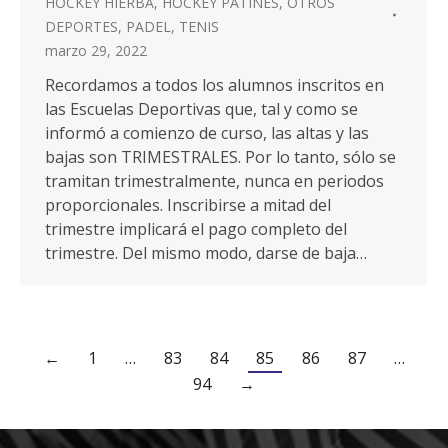
HOCKEY HIERBA
,
HOCKEY PATINES
,
OTROS
DEPORTES
,
PADEL
,
TENIS
marzo 29, 2022
Recordamos a todos los alumnos inscritos en
las Escuelas Deportivas que, tal y como se
informó a comienzo de curso, las altas y las
bajas son TRIMESTRALES. Por lo tanto, sólo se
tramitan trimestralmente, nunca en periodos
proporcionales. Inscribirse a mitad del
trimestre implicará el pago completo del
trimestre. Del mismo modo, darse de baja…
←
1
…
83
84
85
86
87
…
94
→