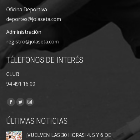
Oficina Deportiva
deportes@jolaseta.com
Administración
registro@jolaseta.com
TÉLEFONOS DE INTERÉS
CLUB
94 491 16 00
Encuéntranos en:
Facebook
Twitter
Instagram
page
page
page
ÚLTIMAS NOTICIAS
opens
opens
opens
in
in
in
¡VUELVEN LAS 30 HORAS! 4, 5 Y 6 DE
new
new
new