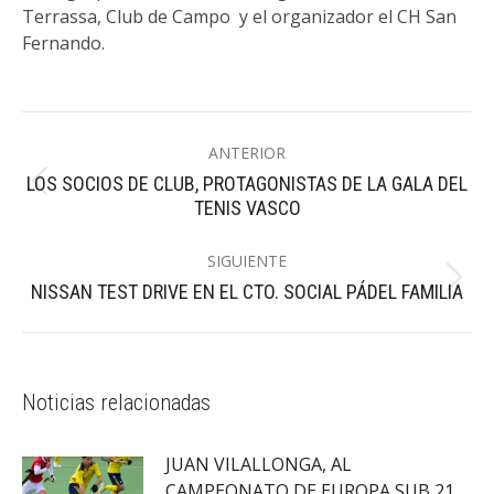
Terrassa, Club de Campo y el organizador el CH San
Fernando.
Navegación
ANTERIOR
entre
LOS SOCIOS DE CLUB, PROTAGONISTAS DE LA GALA DEL
Publicación
publicaciones
TENIS VASCO
anterior:
SIGUIENTE
Publicación
NISSAN TEST DRIVE EN EL CTO. SOCIAL PÁDEL FAMILIA
siguiente:
Noticias relacionadas
JUAN VILALLONGA, AL
CAMPEONATO DE EUROPA SUB 21