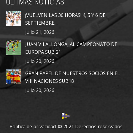
ÚLTIMAS NOTICIAS
opens
opens
opens
in
in
in
¡VUELVEN LAS 30 HORAS! 4, 5 Y 6 DE
new
new
new
SEPTIEMBRE…
window
window
window
julio 21, 2026
JUAN VILALLONGA, AL CAMPEONATO DE
EUROPA SUB 21
julio 20, 2026
GRAN PAPEL DE NUESTROS SOCIOS EN EL
VIII NACIONES SUB18
julio 20, 2026
Política de privacidad.
© 2021 Derechos reservados.