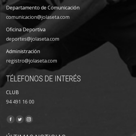
Departamento de Comunicación
comunicacion@jolaseta.com
Oficina Deportiva
deportes@jolaseta.com
Administración
registro@jolaseta.com
TÉLEFONOS DE INTERÉS
CLUB
94 491 16 00
Encuéntranos en:
Facebook
Twitter
Instagram
page
page
page