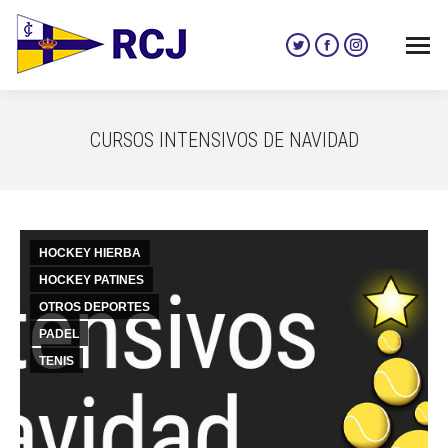
Twitter
Facebook
Instagram
page
page
page
opens
opens
opens
in
in
in
CURSOS INTENSIVOS DE NAVIDAD
new
new
new
window
window
window
HOCKEY HIERBA
HOCKEY PATINES
OTROS DEPORTES
PADEL
TENIS