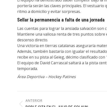
El equipo ha demostrado saber competir bajo la máx
portería serán las claves principales. El vestuar
ritmo a domicilio y evitar sorpresas.
Sellar la permanencia a falta de una jornada
Las cuentas para lograr la ansiada salvación son 
Mantiene una valiosa renta de tres puntos sobre el
descenso directo.
Una victoria en tierras catalanas aseguraría mat
Además, también bastaría con igualar el resultado 
recibe en su pista al Geieg, décimo clasificado co
El equipo de David Carrascal saltará a la pista cen
temporada.
Área Deportiva – Hockey Patines
Navegación
ANTERIOR
entre
Publicación