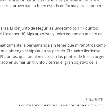
ima presión. La solidez defensiva y el acierto de cara a
io quiere aprovechar su buen estado de forma para imponer s
claras. El conjunto de Neguri es undécimo con 17 puntos.
 Lleidanet HC Alpicat, colista y único equipo en puesto de
emáticamente la permanencia sin tener que mirar otros camp
que obtenga el Alpicat en su partido. El cuadro ilerdense
n 19 puntos, que también necesita los puntos de forma urgen
trado en sumar un triunfo y cerrar el gran objetivo de la
SIGUIENTE
Publicación