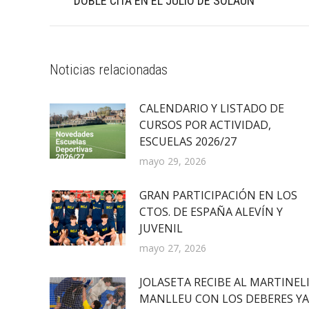
DOBLE CITA EN EL JULIO DE SOLAUN
publicaciones
anterior:
Noticias relacionadas
CALENDARIO Y LISTADO DE
CURSOS POR ACTIVIDAD,
ESCUELAS 2026/27
mayo 29, 2026
GRAN PARTICIPACIÓN EN LOS
CTOS. DE ESPAÑA ALEVÍN Y
JUVENIL
mayo 27, 2026
JOLASETA RECIBE AL MARTINEL
MANLLEU CON LOS DEBERES YA