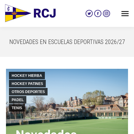
Twitter
Facebook
Instagram
page
page
page
opens
opens
opens
in
in
in
NOVEDADES EN ESCUELAS DEPORTIVAS 2026/27
new
new
new
window
window
window
HOCKEY HIERBA
HOCKEY PATINES
OTROS DEPORTES
PADEL
TENIS