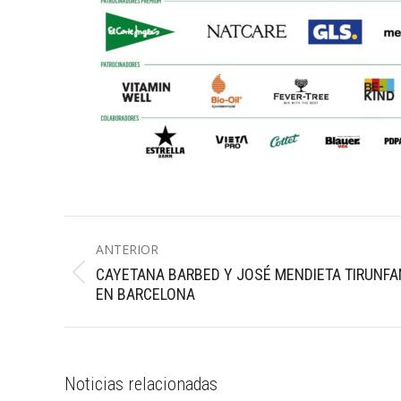
Navegación
ANTERIOR
entre
CAYETANA BARBED Y JOSÉ MENDIETA TIRUNFA
Publicación
publicaciones
EN BARCELONA
anterior:
Noticias relacionadas