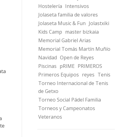
Hostelería
Intensivos
Jolaseta familia de valores
Jolaseta Music & Fun
Jolastxiki
Kids Camp
master bizkaia
Memorial Gabriel Arias
Memorial Tomás Martín Muñío
Navidad
Open de Reyes
Piscinas
pRIME
PRIMEROS
ata
Primeros Equipos
reyes
Tenis
Torneo Internacional de Tenis
de Getxo
Torneo Social Pádel Familia
Torneos y Campeonatos
Veteranos
a
nte