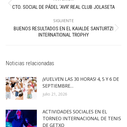
entre
Publicación
CTO. SOCIAL DE PÁDEL ‘AVR’ REAL CLUB JOLASETA
publicaciones
anterior:
SIGUIENTE
BUENOS RESULTADOS EN EL KAIALDE SANTURTZI
Publicación
INTERNATIONAL TROPHY
siguiente:
Noticias relacionadas
¡VUELVEN LAS 30 HORAS! 4, 5 Y 6 DE
SEPTIEMBRE…
julio 21, 2026
ACTIVIDADES SOCIALES EN EL
TORNEO INTERNACIONAL DE TENIS
DE GETXO