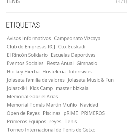
TENIS
(471)
ETIQUETAS
Avisos Informativos
Campeonato Vizcaya
Club de Empresas RCJ
Cto. Euskadi
El Rincón Solidario
Escuelas Deportivas
Eventos Sociales
Fiesta Anual
Gimnasio
Hockey Hierba
Hostelería
Intensivos
Jolaseta familia de valores
Jolaseta Music & Fun
Jolastxiki
Kids Camp
master bizkaia
Memorial Gabriel Arias
Memorial Tomás Martín Muñío
Navidad
Open de Reyes
Piscinas
pRIME
PRIMEROS
Primeros Equipos
reyes
Tenis
Torneo Internacional de Tenis de Getxo