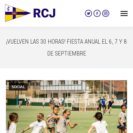
Twitter
Facebook
Instagram
page
page
page
opens
opens
opens
in
in
in
¡VUELVEN LAS 30 HORAS! FIESTA ANUAL EL 6, 7 Y 8
new
new
new
window
window
window
DE SEPTIEMBRE
SOCIAL