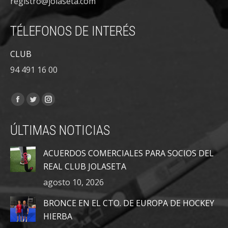
registro@jolaseta.com
TÉLEFONOS DE INTERÉS
CLUB
94 491 16 00
Encuéntranos en:
Facebook
Twitter
Instagram
page
page
page
ÚLTIMAS NOTICIAS
opens
opens
opens
in
in
in
ACUERDOS COMERCIALES PARA SOCIOS DEL
new
new
new
REAL CLUB JOLASETA
window
window
window
agosto 10, 2026
BRONCE EN EL CTO. DE EUROPA DE HOCKEY
HIERBA