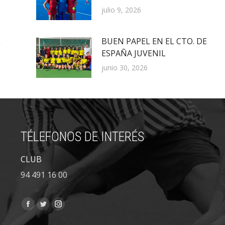
julio 9, 2026
L
BUEN PAPEL EN EL CTO. DE
ESPAÑA JUVENIL
junio 30, 2026
TÉLEFONOS DE INTERÉS
CLUB
94 491 16 00
Encuéntranos en:
Facebook
Twitter
Instagram
page
page
page