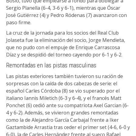
Bosio, tuvo que emplearse a fondo para doblegar a
Sergio Planella (6-4, 3-6 y 6-1), mientras que Óscar
José Gutiérrez (4) y Pedro Ródenas (7) avanzaron con
paso firme.
La cruz de la jornada para los socios del Real Club
Jolaseta fue la eliminación del socio, Jorge Mendieta,
que no pudo con el empuje de Enrique Carrascosa
Díaz y se despidió del torneo cayendo por 6-1 y 6-2.
Remontadas en las pistas masculinas
Las pistas exteriores también tuvieron su ración de
sorpresas con la caída de dos cabezas de serie: el
español Carles Córdoba (8) se vio superado por el
italiano Iannis Miletich (6-3 y 6-4), y el francés Matt
Ponchet (6) cedió ante su compatriota Axel Garcian (6-
4 y 6-2). Además, se vivieron grandes remontadas
como la de Alejandro García Carbajal frente a Iker
Gaztambide Arrastia tras ceder el primer set (4-6, 6-0 y
6-0), la de Carles Hernández frente al sueco Rafael