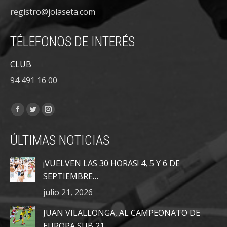
registro@jolaseta.com
TÉLEFONOS DE INTERÉS
CLUB
94 491 16 00
Encuéntranos en:
Facebook
Twitter
Instagram
page
page
page
ÚLTIMAS NOTICIAS
opens
opens
opens
in
in
in
¡VUELVEN LAS 30 HORAS! 4, 5 Y 6 DE
new
new
new
SEPTIEMBRE…
window
window
window
julio 21, 2026
JUAN VILALLONGA, AL CAMPEONATO DE
EUROPA SUB 21