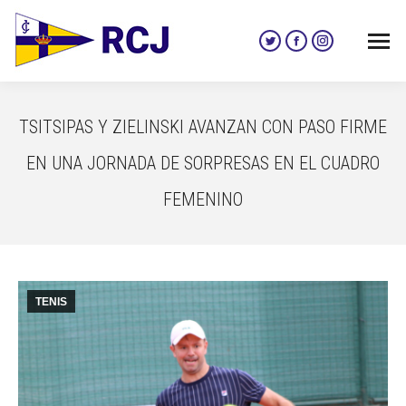
Twitter
Facebook
Instagram
page
page
page
opens
opens
opens
in
in
in
TSITSIPAS Y ZIELINSKI AVANZAN CON PASO FIRME
new
new
new
window
window
window
EN UNA JORNADA DE SORPRESAS EN EL CUADRO
FEMENINO
TENIS