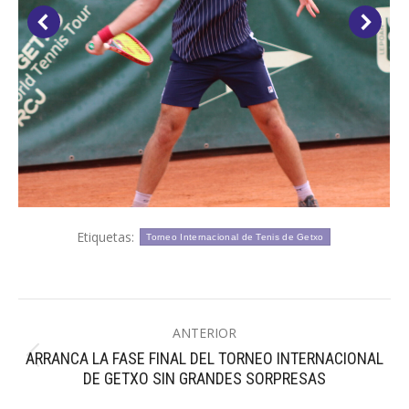
Etiquetas:
Torneo Internacional de Tenis de Getxo
Navegación
ANTERIOR
entre
ARRANCA LA FASE FINAL DEL TORNEO INTERNACIONAL
Publicación
publicaciones
DE GETXO SIN GRANDES SORPRESAS
anterior: