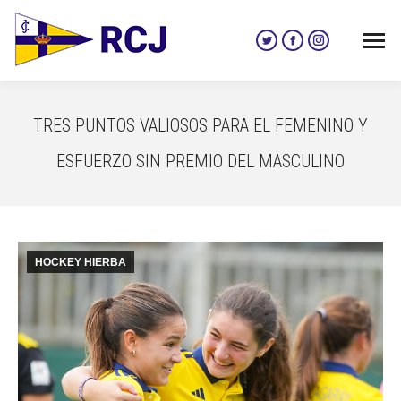
Twitter
Facebook
Instagram
page
page
page
opens
opens
opens
in
in
in
TRES PUNTOS VALIOSOS PARA EL FEMENINO Y
new
new
new
window
window
window
ESFUERZO SIN PREMIO DEL MASCULINO
HOCKEY HIERBA