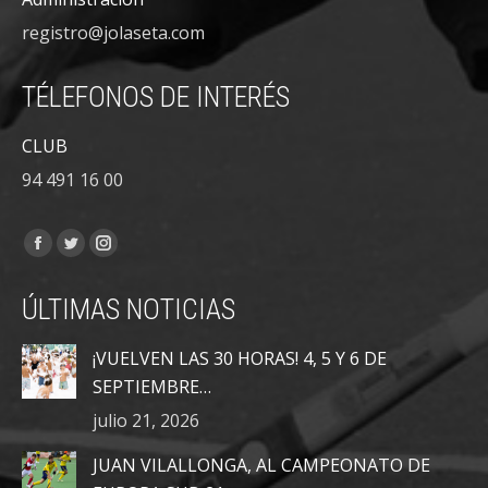
registro@jolaseta.com
TÉLEFONOS DE INTERÉS
CLUB
94 491 16 00
Encuéntranos en:
Facebook
Twitter
Instagram
page
page
page
ÚLTIMAS NOTICIAS
opens
opens
opens
in
in
in
¡VUELVEN LAS 30 HORAS! 4, 5 Y 6 DE
new
new
new
SEPTIEMBRE…
window
window
window
julio 21, 2026
JUAN VILALLONGA, AL CAMPEONATO DE