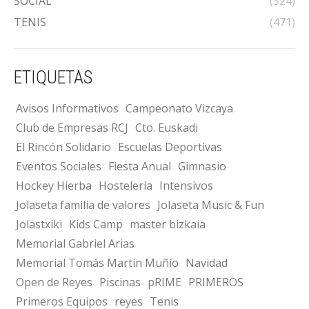
SOCIAL
(324)
TENIS
(471)
ETIQUETAS
Avisos Informativos
Campeonato Vizcaya
Club de Empresas RCJ
Cto. Euskadi
El Rincón Solidario
Escuelas Deportivas
Eventos Sociales
Fiesta Anual
Gimnasio
Hockey Hierba
Hostelería
Intensivos
Jolaseta familia de valores
Jolaseta Music & Fun
Jolastxiki
Kids Camp
master bizkaia
Memorial Gabriel Arias
Memorial Tomás Martín Muñío
Navidad
Open de Reyes
Piscinas
pRIME
PRIMEROS
Primeros Equipos
reyes
Tenis