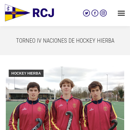
Twitter
Facebook
Instagram
page
page
page
opens
opens
opens
in
in
in
TORNEO IV NACIONES DE HOCKEY HIERBA
new
new
new
window
window
window
HOCKEY HIERBA