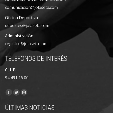
comunicacion@jolaseta.com
Oficina Deportiva
deportes@jolaseta.com
Administración
registro@jolaseta.com
TÉLEFONOS DE INTERÉS
CLUB
94 491 16 00
Encuéntranos en:
Facebook
Twitter
Instagram
page
page
page
ÚLTIMAS NOTICIAS
opens
opens
opens