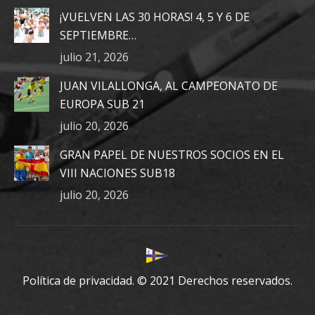
in
in
in
¡VUELVEN LAS 30 HORAS! 4, 5 Y 6 DE
new
new
new
SEPTIEMBRE…
window
window
window
julio 21, 2026
JUAN VILALLONGA, AL CAMPEONATO DE
EUROPA SUB 21
julio 20, 2026
GRAN PAPEL DE NUESTROS SOCIOS EN EL
VIII NACIONES SUB18
julio 20, 2026
Política de privacidad.
© 2021 Derechos reservados.