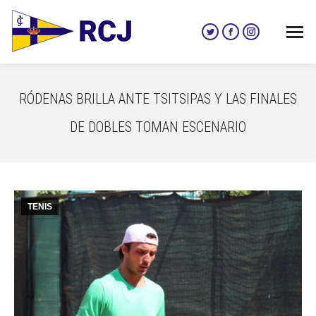
Twitter
Facebook
Instagram
page
page
page
opens
opens
opens
in
in
in
RÓDENAS BRILLA ANTE TSITSIPAS Y LAS FINALES
new
new
new
window
window
window
DE DOBLES TOMAN ESCENARIO
TENIS