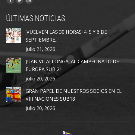
Facebook
Twitter
Instagram
page
page
page
ÚLTIMAS NOTICIAS
opens
opens
opens
in
in
in
¡VUELVEN LAS 30 HORAS! 4, 5 Y 6 DE
new
new
new
SEPTIEMBRE…
window
window
window
julio 21, 2026
JUAN VILALLONGA, AL CAMPEONATO DE
EUROPA SUB 21
julio 20, 2026
GRAN PAPEL DE NUESTROS SOCIOS EN EL
VIII NACIONES SUB18
julio 20, 2026