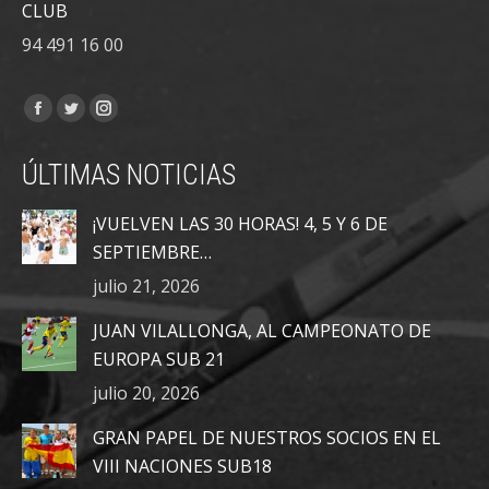
CLUB
94 491 16 00
Encuéntranos en:
Facebook
Twitter
Instagram
page
page
page
ÚLTIMAS NOTICIAS
opens
opens
opens
in
in
in
¡VUELVEN LAS 30 HORAS! 4, 5 Y 6 DE
new
new
new
SEPTIEMBRE…
window
window
window
julio 21, 2026
JUAN VILALLONGA, AL CAMPEONATO DE
EUROPA SUB 21
julio 20, 2026
GRAN PAPEL DE NUESTROS SOCIOS EN EL
VIII NACIONES SUB18