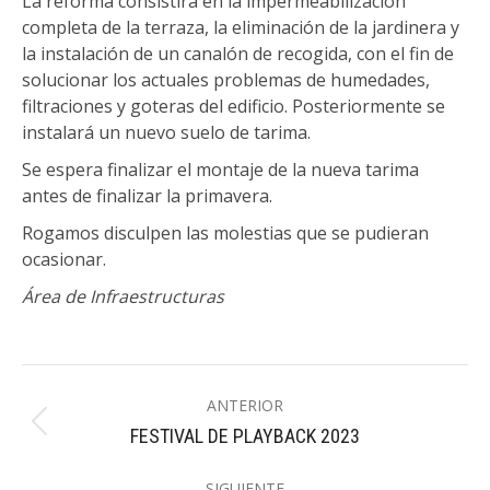
La reforma consistirá en la impermeabilización
completa de la terraza, la eliminación de la jardinera y
la instalación de un canalón de recogida, con el fin de
solucionar los actuales problemas de humedades,
filtraciones y goteras del edificio. Posteriormente se
instalará un nuevo suelo de tarima.
Se espera finalizar el montaje de la nueva tarima
antes de finalizar la primavera.
Rogamos disculpen las molestias que se pudieran
ocasionar.
Área de Infraestructuras
Navegación
ANTERIOR
entre
Publicación
FESTIVAL DE PLAYBACK 2023
publicaciones
anterior:
SIGUIENTE