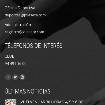
Oficina Deportiva
deportes@jolaseta.com
Administración
registro@jolaseta.com
TÉLEFONOS DE INTERÉS
CLUB
94 491 16 00
Encuéntranos en:
Facebook
Twitter
Instagram
page
page
page
ÚLTIMAS NOTICIAS
opens
opens
opens
in
in
in
¡VUELVEN LAS 30 HORAS! 4, 5 Y 6 DE
new
new
new