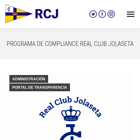
Twitter
Facebook
Instagram
page
page
page
opens
opens
opens
in
in
in
PROGRAMA DE COMPLIANCE REAL CLUB JOLASETA
new
new
new
window
window
window
ADMINISTRACIÓN
PORTAL DE TRANSPARENCIA