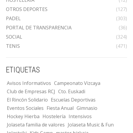
OTROS DEPORTES
(127)
PADEL
(303)
PORTAL DE TRANSPARENCIA
(36)
SOCIAL
(324)
TENIS
(471)
ETIQUETAS
Avisos Informativos
Campeonato Vizcaya
Club de Empresas RCJ
Cto. Euskadi
El Rincón Solidario
Escuelas Deportivas
Eventos Sociales
Fiesta Anual
Gimnasio
Hockey Hierba
Hostelería
Intensivos
Jolaseta familia de valores
Jolaseta Music & Fun
Jolastxiki
Kids Camp
master bizkaia