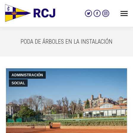
Twitter
Facebook
Instagram
page
page
page
opens
opens
opens
in
in
in
PODA DE ÁRBOLES EN LA INSTALACIÓN
new
new
new
window
window
window
ADMINISTRACIÓN
SOCIAL