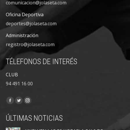
comunicacion@jolaseta.com
Oficina Deportiva
deportes@jolaseta.com
Administración
registro@jolaseta.com
TÉLEFONOS DE INTERÉS
CLUB
94 491 16 00
Encuéntranos en:
Facebook
Twitter
Instagram
page
page
page
ÚLTIMAS NOTICIAS
opens
opens
opens
in
in
in