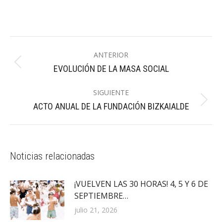
Navegación
ANTERIOR
entre
Publicación
EVOLUCIÓN DE LA MASA SOCIAL
publicaciones
anterior:
SIGUIENTE
Publicación
ACTO ANUAL DE LA FUNDACIÓN BIZKAIALDE
siguiente:
Noticias relacionadas
¡VUELVEN LAS 30 HORAS! 4, 5 Y 6 DE
SEPTIEMBRE…
julio 21, 2026