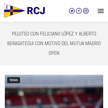
Twitter
Facebook
Instagram
page
page
page
opens
opens
opens
in
in
in
PELOTEO CON FELICIANO LÓPEZ Y ALBERTO
new
new
new
window
window
window
BERASATEGUI CON MOTIVO DEL MUTUA MADRID
OPEN
TENIS