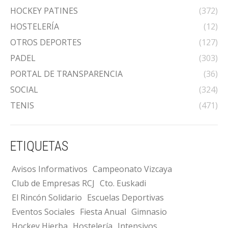
HOCKEY PATINES
(372)
HOSTELERÍA
(12)
OTROS DEPORTES
(127)
PADEL
(303)
PORTAL DE TRANSPARENCIA
(36)
SOCIAL
(324)
TENIS
(471)
ETIQUETAS
Avisos Informativos
Campeonato Vizcaya
Club de Empresas RCJ
Cto. Euskadi
El Rincón Solidario
Escuelas Deportivas
Eventos Sociales
Fiesta Anual
Gimnasio
Hockey Hierba
Hostelería
Intensivos