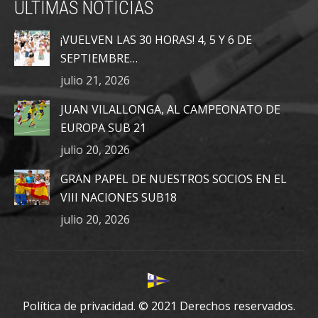
ÚLTIMAS NOTICIAS
opens
opens
opens
in
in
in
¡VUELVEN LAS 30 HORAS! 4, 5 Y 6 DE
new
new
new
SEPTIEMBRE…
window
window
window
julio 21, 2026
JUAN VILALLONGA, AL CAMPEONATO DE
EUROPA SUB 21
julio 20, 2026
GRAN PAPEL DE NUESTROS SOCIOS EN EL
VIII NACIONES SUB18
julio 20, 2026
Política de privacidad.
© 2021 Derechos reservados.