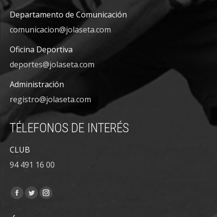
Departamento de Comunicación
comunicacion@jolaseta.com
Oficina Deportiva
deportes@jolaseta.com
Administración
registro@jolaseta.com
TÉLEFONOS DE INTERÉS
CLUB
94 491 16 00
Encuéntranos en:
Facebook
Twitter
Instagram
page
page
page