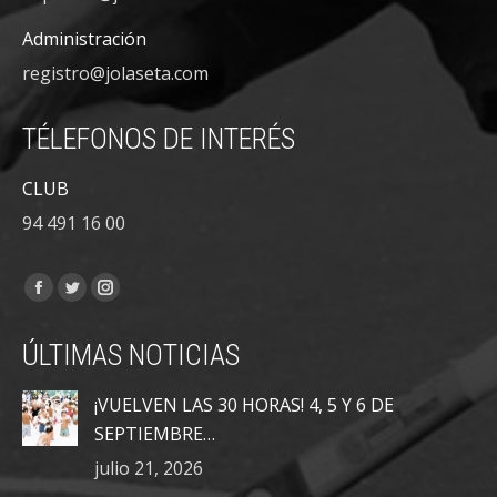
Administración
registro@jolaseta.com
TÉLEFONOS DE INTERÉS
CLUB
94 491 16 00
Encuéntranos en:
Facebook
Twitter
Instagram
page
page
page
ÚLTIMAS NOTICIAS
opens
opens
opens
in
in
in
¡VUELVEN LAS 30 HORAS! 4, 5 Y 6 DE
new
new
new
SEPTIEMBRE…
window
window
window
julio 21, 2026