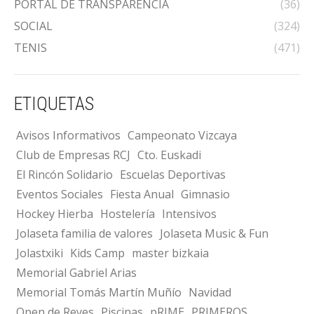
PORTAL DE TRANSPARENCIA
(36)
SOCIAL
(324)
TENIS
(471)
ETIQUETAS
Avisos Informativos
Campeonato Vizcaya
Club de Empresas RCJ
Cto. Euskadi
El Rincón Solidario
Escuelas Deportivas
Eventos Sociales
Fiesta Anual
Gimnasio
Hockey Hierba
Hostelería
Intensivos
Jolaseta familia de valores
Jolaseta Music & Fun
Jolastxiki
Kids Camp
master bizkaia
Memorial Gabriel Arias
Memorial Tomás Martín Muñío
Navidad
Open de Reyes
Piscinas
pRIME
PRIMEROS