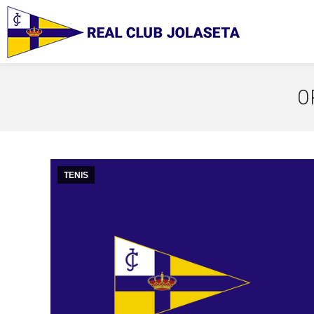
O
TENIS