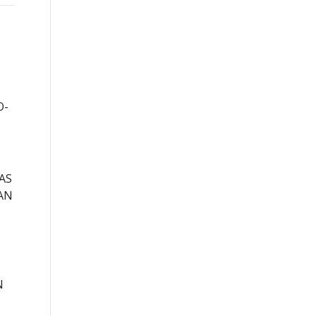
O-
AS
AN
N