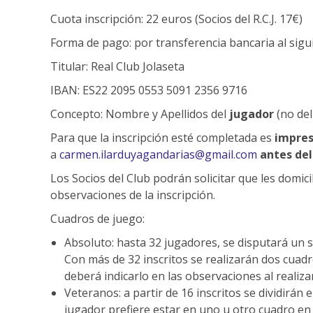
Cuota inscripción: 22 euros (Socios del R.C.J. 17€)
Forma de pago: por transferencia bancaria al si
Titular: Real Club Jolaseta
IBAN: ES22 2095 0553 5091 2356 9716
Concepto: Nombre y Apellidos del
jugador
(no del
Para que la inscripción esté completada es
impres
a
carmen.ilarduyagandarias@gmail.com
antes del
Los Socios del Club podrán solicitar que les domicil
observaciones de la inscripción.
Cuadros de juego:
Absoluto: hasta 32 jugadores, se disputará un 
Con más de 32 inscritos se realizarán dos cuadr
deberá indicarlo en las observaciones al realizar
Veteranos: a partir de 16 inscritos se dividirán
jugador prefiere estar en uno u otro cuadro en l