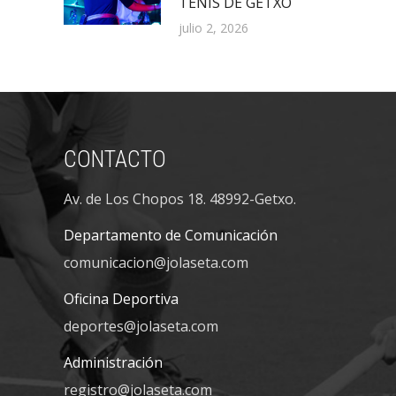
TENIS DE GETXO
julio 2, 2026
CONTACTO
Av. de Los Chopos 18. 48992-Getxo.
Departamento de Comunicación
comunicacion@jolaseta.com
Oficina Deportiva
deportes@jolaseta.com
Administración
registro@jolaseta.com