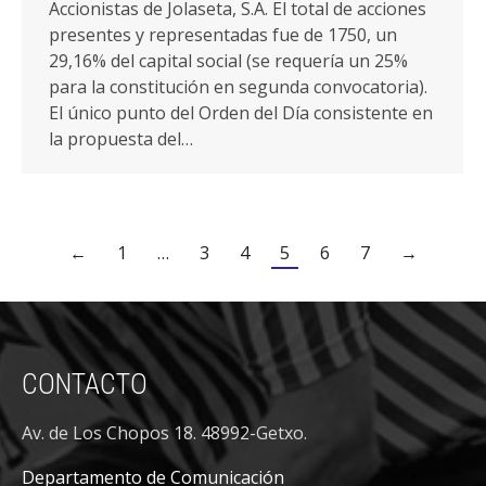
Accionistas de Jolaseta, S.A. El total de acciones
presentes y representadas fue de 1750, un
29,16% del capital social (se requería un 25%
para la constitución en segunda convocatoria).
El único punto del Orden del Día consistente en
la propuesta del…
←
1
…
3
4
5
6
7
→
CONTACTO
Av. de Los Chopos 18. 48992-Getxo.
Departamento de Comunicación