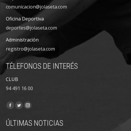
comunicacion@jolaseta.com
Oficina Deportiva
deportes@jolaseta.com
Administración
registro@jolaseta.com
TÉLEFONOS DE INTERÉS
CLUB
94 491 16 00
Encuéntranos en:
Facebook
Twitter
Instagram
page
page
page
ÚLTIMAS NOTICIAS
opens
opens
opens