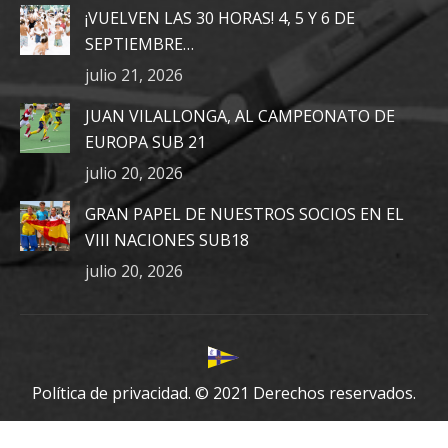
in
in
in
¡VUELVEN LAS 30 HORAS! 4, 5 Y 6 DE
new
new
new
SEPTIEMBRE…
window
window
window
julio 21, 2026
JUAN VILALLONGA, AL CAMPEONATO DE
EUROPA SUB 21
julio 20, 2026
GRAN PAPEL DE NUESTROS SOCIOS EN EL
VIII NACIONES SUB18
julio 20, 2026
Política de privacidad.
© 2021 Derechos reservados.