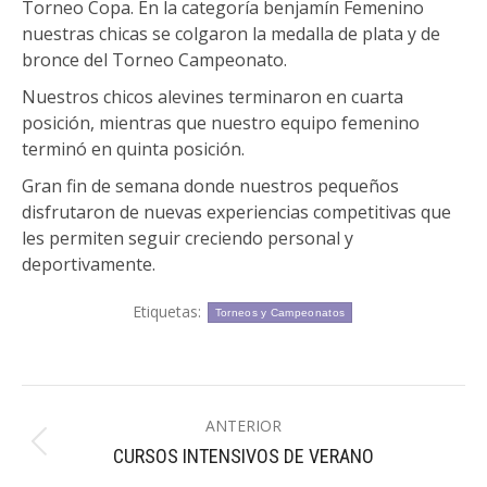
Torneo Copa. En la categoría benjamín Femenino
nuestras chicas se colgaron la medalla de plata y de
bronce del Torneo Campeonato.
Nuestros chicos alevines terminaron en cuarta
posición, mientras que nuestro equipo femenino
terminó en quinta posición.
Gran fin de semana donde nuestros pequeños
disfrutaron de nuevas experiencias competitivas que
les permiten seguir creciendo personal y
deportivamente.
Etiquetas:
Torneos y Campeonatos
Navegación
ANTERIOR
entre
Publicación
CURSOS INTENSIVOS DE VERANO
publicaciones
anterior: