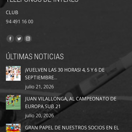
CLUB
94 491 16 00
Encuéntranos en:
Facebook
Twitter
Instagram
page
page
page
ÚLTIMAS NOTICIAS
opens
opens
opens
in
in
in
¡VUELVEN LAS 30 HORAS! 4, 5 Y 6 DE
new
new
new
SEPTIEMBRE…
window
window
window
julio 21, 2026
JUAN VILALLONGA, AL CAMPEONATO DE
EUROPA SUB 21
julio 20, 2026
GRAN PAPEL DE NUESTROS SOCIOS EN EL