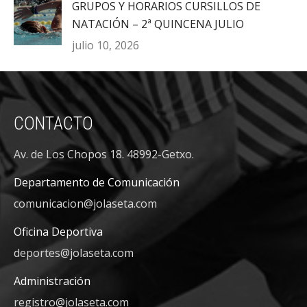
GRUPOS Y HORARIOS CURSILLOS DE
NATACIÓN – 2ª QUINCENA JULIO
julio 10, 2026
CONTACTO
Av. de Los Chopos 18. 48992-Getxo.
Departamento de Comunicación
comunicacion@jolaseta.com
Oficina Deportiva
deportes@jolaseta.com
Administración
registro@jolaseta.com