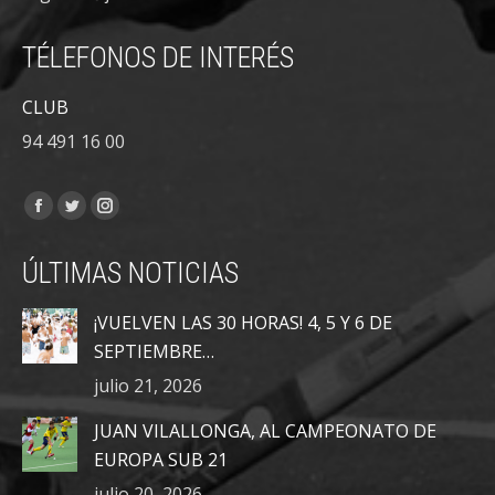
TÉLEFONOS DE INTERÉS
CLUB
94 491 16 00
Encuéntranos en:
Facebook
Twitter
Instagram
page
page
page
ÚLTIMAS NOTICIAS
opens
opens
opens
in
in
in
¡VUELVEN LAS 30 HORAS! 4, 5 Y 6 DE
new
new
new
SEPTIEMBRE…
window
window
window
julio 21, 2026
JUAN VILALLONGA, AL CAMPEONATO DE
EUROPA SUB 21
julio 20, 2026