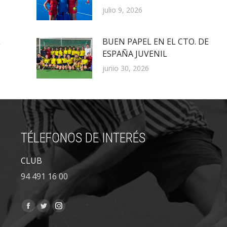
julio 9, 2026
L
BUEN PAPEL EN EL CTO. DE
ESPAÑA JUVENIL
junio 30, 2026
TÉLEFONOS DE INTERÉS
CLUB
94 491 16 00
Encuéntranos en:
Facebook
Twitter
Instagram
page
page
page