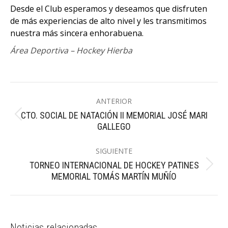
Desde el Club esperamos y deseamos que disfruten
de más experiencias de alto nivel y les transmitimos
nuestra más sincera enhorabuena.
Área Deportiva – Hockey Hierba
Navegación
ANTERIOR
entre
CTO. SOCIAL DE NATACIÓN II MEMORIAL JOSÉ MARI
Publicación
publicaciones
GALLEGO
anterior:
SIGUIENTE
TORNEO INTERNACIONAL DE HOCKEY PATINES
Publicación
MEMORIAL TOMÁS MARTÍN MUÑÍO
siguiente:
Noticias relacionadas