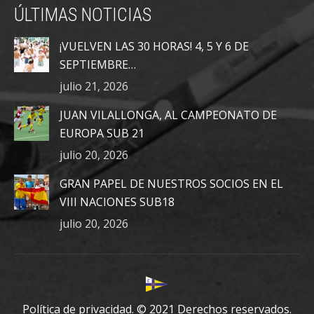
ÚLTIMAS NOTICIAS
opens
opens
opens
in
in
in
¡VUELVEN LAS 30 HORAS! 4, 5 Y 6 DE
new
new
new
SEPTIEMBRE…
window
window
window
julio 21, 2026
JUAN VILALLONGA, AL CAMPEONATO DE
EUROPA SUB 21
julio 20, 2026
GRAN PAPEL DE NUESTROS SOCIOS EN EL
VIII NACIONES SUB18
julio 20, 2026
Política de privacidad.
© 2021 Derechos reservados.