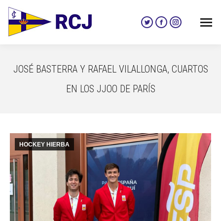
Twitter
Facebook
Instagram
page
page
page
opens
opens
opens
in
in
in
JOSÉ BASTERRA Y RAFAEL VILALLONGA, CUARTOS
new
new
new
window
window
window
EN LOS JJOO DE PARÍS
HOCKEY HIERBA