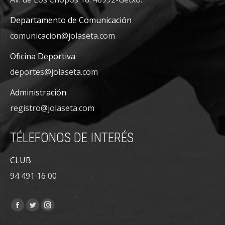
Departamento de Comunicación
comunicacion@jolaseta.com
Oficina Deportiva
deportes@jolaseta.com
Administración
registro@jolaseta.com
TÉLEFONOS DE INTERÉS
CLUB
94 491 16 00
Encuéntranos en:
Facebook
Twitter
Instagram
page
page
page