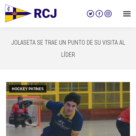
Twitter
Facebook
Instagram
page
page
page
opens
opens
opens
in
in
in
JOLASETA SE TRAE UN PUNTO DE SU VISITA AL
new
new
new
window
window
window
LÍDER
HOCKEY PATINES