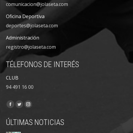
comunicacion@jolaseta.com
Oficina Deportiva
deportes@jolaseta.com
Administración
registro@jolaseta.com
TÉLEFONOS DE INTERÉS
CLUB
94 491 16 00
Encuéntranos en:
Facebook
Twitter
Instagram
page
page
page
ÚLTIMAS NOTICIAS
opens
opens
opens
in
in
in