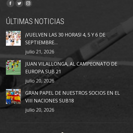
Encuéntranos en:
Facebook
Twitter
Instagram
page
page
page
ÚLTIMAS NOTICIAS
opens
opens
opens
in
in
in
¡VUELVEN LAS 30 HORAS! 4, 5 Y 6 DE
new
new
new
SEPTIEMBRE…
window
window
window
julio 21, 2026
JUAN VILALLONGA, AL CAMPEONATO DE
EUROPA SUB 21
julio 20, 2026
GRAN PAPEL DE NUESTROS SOCIOS EN EL
VIII NACIONES SUB18
julio 20, 2026