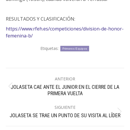
RESULTADOS Y CLASIFICACIÓN:
https://www.rfeh.es/competiciones/division-de-honor-
femenina-b/
Etiquetas:
Primeros Equipos
Navegación
ANTERIOR
entre
JOLASETA CAE ANTE EL JUNIOR EN EL CIERRE DE LA
Publicación
publicaciones
PRIMERA VUELTA
anterior:
SIGUIENTE
Publicación
JOLASETA SE TRAE UN PUNTO DE SU VISITA AL LÍDER
siguiente: