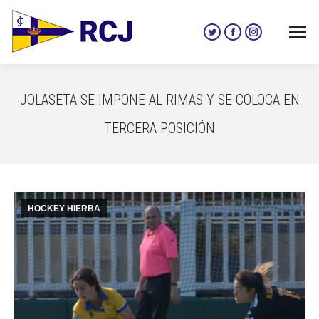
Twitter
Facebook
Instagram
page
page
page
opens
opens
opens
in
in
in
JOLASETA SE IMPONE AL RIMAS Y SE COLOCA EN
new
new
new
window
window
window
TERCERA POSICIÓN
HOCKEY HIERBA