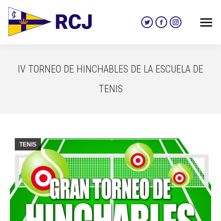
Twitter
Facebook
Instagram
page
page
page
opens
opens
opens
in
in
in
IV TORNEO DE HINCHABLES DE LA ESCUELA DE
new
new
new
window
window
window
TENIS
TENIS