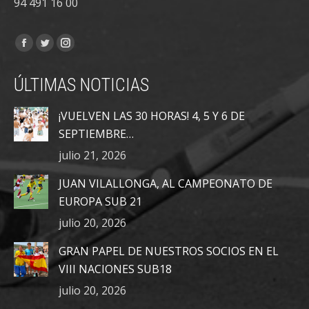
94 491 16 00
Encuéntranos en:
Facebook
Twitter
Instagram
page
page
page
ÚLTIMAS NOTICIAS
opens
opens
opens
in
in
in
¡VUELVEN LAS 30 HORAS! 4, 5 Y 6 DE
new
new
new
SEPTIEMBRE…
window
window
window
julio 21, 2026
JUAN VILALLONGA, AL CAMPEONATO DE
EUROPA SUB 21
julio 20, 2026
GRAN PAPEL DE NUESTROS SOCIOS EN EL
VIII NACIONES SUB18
julio 20, 2026