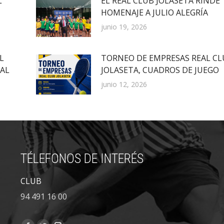
L
EL REAL CLUB JOLASETA RINDE
HOMENAJE A JULIO ALEGRÍA
junio 19, 2026
L
TORNEO DE EMPRESAS REAL CL
EAL
JOLASETA, CUADROS DE JUEGO
junio 12, 2026
TÉLEFONOS DE INTERÉS
CLUB
94 491 16 00
Encuéntranos en: