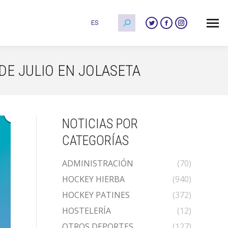
Buscar:
ES
Twitter
Facebook
Instagram
page
page
page
opens
opens
opens
in
in
in
 DE JULIO EN JOLASETA
new
new
new
window
window
window
NOTICIAS POR
CATEGORÍAS
ADMINISTRACIÓN
(70)
HOCKEY HIERBA
(940)
HOCKEY PATINES
(372)
HOSTELERÍA
(12)
OTROS DEPORTES
(127)