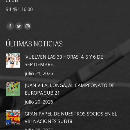
CLUB
94 491 16 00
Encuéntranos en:
Facebook
Twitter
Instagram
page
page
page
ÚLTIMAS NOTICIAS
opens
opens
opens
in
in
in
¡VUELVEN LAS 30 HORAS! 4, 5 Y 6 DE
new
new
new
SEPTIEMBRE…
window
window
window
julio 21, 2026
JUAN VILALLONGA, AL CAMPEONATO DE
EUROPA SUB 21
julio 20, 2026
GRAN PAPEL DE NUESTROS SOCIOS EN EL
VIII NACIONES SUB18