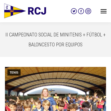
Twitter
Facebook
Instagram
page
page
page
opens
opens
opens
in
in
in
II CAMPEONATO SOCIAL DE MINITENIS + FÚTBOL +
new
new
new
window
window
window
BALONCESTO POR EQUIPOS
TENIS