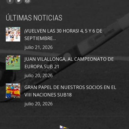
Facebook
Twitter
Instagram
page
page
page
ÚLTIMAS NOTICIAS
opens
opens
opens
in
in
in
¡VUELVEN LAS 30 HORAS! 4, 5 Y 6 DE
new
new
new
SEPTIEMBRE…
window
window
window
julio 21, 2026
JUAN VILALLONGA, AL CAMPEONATO DE
EUROPA SUB 21
julio 20, 2026
GRAN PAPEL DE NUESTROS SOCIOS EN EL
VIII NACIONES SUB18
julio 20, 2026