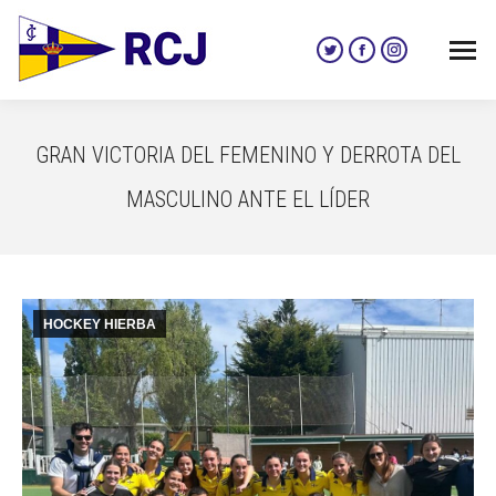
Twitter
Facebook
Instagram
page
page
page
opens
opens
opens
in
in
in
GRAN VICTORIA DEL FEMENINO Y DERROTA DEL
new
new
new
window
window
window
MASCULINO ANTE EL LÍDER
HOCKEY HIERBA