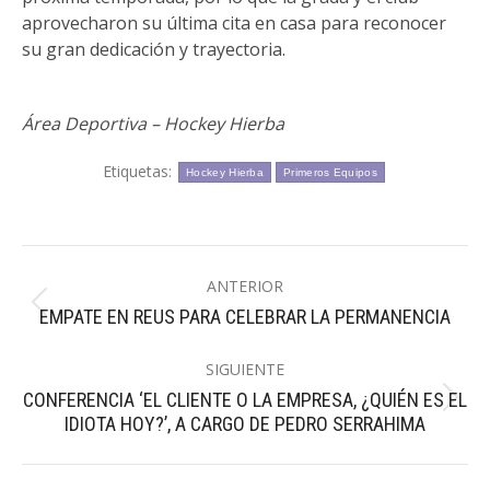
aprovecharon su última cita en casa para reconocer
su gran dedicación y trayectoria.
Área Deportiva – Hockey Hierba
Etiquetas:
Hockey Hierba
Primeros Equipos
Navegación
ANTERIOR
entre
Publicación
EMPATE EN REUS PARA CELEBRAR LA PERMANENCIA
publicaciones
anterior:
SIGUIENTE
CONFERENCIA ‘EL CLIENTE O LA EMPRESA, ¿QUIÉN ES EL
Publicación
IDIOTA HOY?’, A CARGO DE PEDRO SERRAHIMA
siguiente: