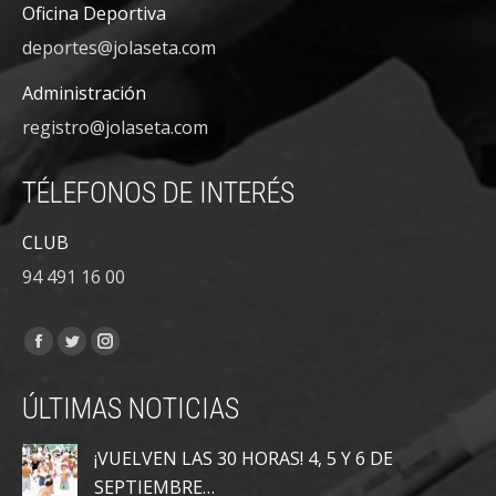
Oficina Deportiva
deportes@jolaseta.com
Administración
registro@jolaseta.com
TÉLEFONOS DE INTERÉS
CLUB
94 491 16 00
Encuéntranos en:
Facebook
Twitter
Instagram
page
page
page
ÚLTIMAS NOTICIAS
opens
opens
opens
in
in
in
¡VUELVEN LAS 30 HORAS! 4, 5 Y 6 DE
new
new
new
SEPTIEMBRE…