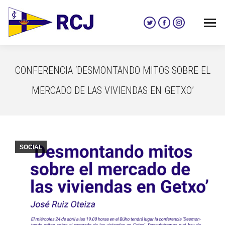
Twitter
Facebook
Instagram
page
page
page
opens
opens
opens
in
in
in
CONFERENCIA ‘DESMONTANDO MITOS SOBRE EL
new
new
new
window
window
window
MERCADO DE LAS VIVIENDAS EN GETXO’
SOCIAL