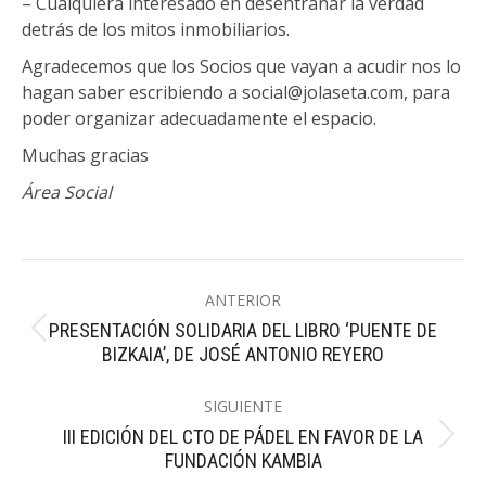
– Cualquiera interesado en desentrañar la verdad
detrás de los mitos inmobiliarios.
Agradecemos que los Socios que vayan a acudir nos lo
hagan saber escribiendo a social@jolaseta.com, para
poder organizar adecuadamente el espacio.
Muchas gracias
Área Social
Navegación
ANTERIOR
entre
PRESENTACIÓN SOLIDARIA DEL LIBRO ‘PUENTE DE
Publicación
publicaciones
BIZKAIA’, DE JOSÉ ANTONIO REYERO
anterior:
SIGUIENTE
III EDICIÓN DEL CTO DE PÁDEL EN FAVOR DE LA
Publicación
FUNDACIÓN KAMBIA
siguiente: