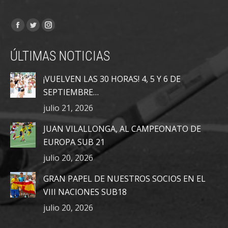
Encuéntranos en:
Facebook
Twitter
Instagram
page
page
page
ÚLTIMAS NOTICIAS
opens
opens
opens
in
in
in
¡VUELVEN LAS 30 HORAS! 4, 5 Y 6 DE
new
new
new
SEPTIEMBRE…
window
window
window
julio 21, 2026
JUAN VILALLONGA, AL CAMPEONATO DE
EUROPA SUB 21
julio 20, 2026
GRAN PAPEL DE NUESTROS SOCIOS EN EL
VIII NACIONES SUB18
julio 20, 2026