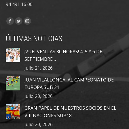
94 491 16 00
Encuéntranos en:
Facebook
Twitter
Instagram
page
page
page
ÚLTIMAS NOTICIAS
opens
opens
opens
in
in
in
¡VUELVEN LAS 30 HORAS! 4, 5 Y 6 DE
new
new
new
SEPTIEMBRE…
window
window
window
julio 21, 2026
JUAN VILALLONGA, AL CAMPEONATO DE
EUROPA SUB 21
julio 20, 2026
GRAN PAPEL DE NUESTROS SOCIOS EN EL
VIII NACIONES SUB18
julio 20, 2026