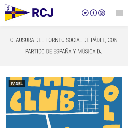
Twitter
Facebook
Instagram
page
page
page
opens
opens
opens
in
in
in
CLAUSURA DEL TORNEO SOCIAL DE PÁDEL, CON
new
new
new
window
window
window
PARTIDO DE ESPAÑA Y MÚSICA DJ
PADEL