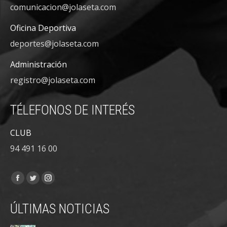
comunicacion@jolaseta.com
Oficina Deportiva
deportes@jolaseta.com
Administración
registro@jolaseta.com
TÉLEFONOS DE INTERÉS
CLUB
94 491 16 00
Encuéntranos en:
Facebook
Twitter
Instagram
page
page
page
ÚLTIMAS NOTICIAS
opens
opens
opens
in
in
in