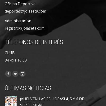
Oficina Deportiva
deportes@jolaseta.com
Administración
registro@jolaseta.com
TÉLEFONOS DE INTERÉS
CLUB
94 491 16 00
Encuéntranos en:
Facebook
Twitter
Instagram
page
page
page
ÚLTIMAS NOTICIAS
opens
opens
opens
in
in
in
¡VUELVEN LAS 30 HORAS! 4, 5 Y 6 DE
new
new
new
SEPTIEMBRE…