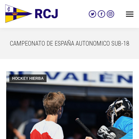
Twitter
Facebook
Instagram
page
page
page
opens
opens
opens
in
in
in
CAMPEONATO DE ESPAÑA AUTONOMICO SUB-18
new
new
new
window
window
window
HOCKEY HIERBA