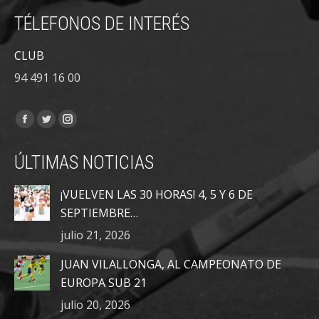
TÉLEFONOS DE INTERÉS
CLUB
94 491 16 00
Encuéntranos en:
Facebook
Twitter
Instagram
page
page
page
ÚLTIMAS NOTICIAS
opens
opens
opens
in
in
in
¡VUELVEN LAS 30 HORAS! 4, 5 Y 6 DE
new
new
new
SEPTIEMBRE…
window
window
window
julio 21, 2026
JUAN VILALLONGA, AL CAMPEONATO DE
EUROPA SUB 21
julio 20, 2026