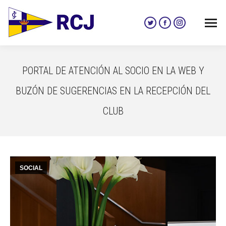
Twitter
Facebook
Instagram
page
page
page
opens
opens
opens
in
in
in
PORTAL DE ATENCIÓN AL SOCIO EN LA WEB Y
new
new
new
window
window
window
BUZÓN DE SUGERENCIAS EN LA RECEPCIÓN DEL
CLUB
SOCIAL